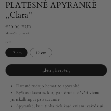
PLATESNĖ APYRANKĖ
,,Clara''
Įprasta
€20,00 EUR
kaina
Mokesčiai įtraukti.
Size
17 cm
19 cm
Įdėti į krepšelį
Platesnė rudojo hematito apyrankė
Ryškus akcentas, kurį gali drąsiai dėvėti vieną –
jis iškalbingas pats savaime.
Apyrankė, kuri tinka tiek kasdieniam įvaizdžiui,