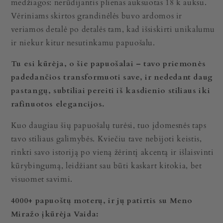
medžiagos: nerūdijantis plienas auksuotas 18 k auksu.
Vėriniams skirtos grandinėlės buvo ardomos ir
veriamos detalė po detalės tam, kad išsiskirti unikalumu
ir niekur kitur nesutinkamu papuošalu.
Tu esi kūrėja, o šie papuošalai – tavo priemonės
padedančios transformuoti save, ir nededant daug
pastangų, subtiliai pereiti iš kasdienio stiliaus iki
rafinuotos elegancijos.
Kuo daugiau šių papuošalų turėsi, tuo įdomesnės taps
tavo stiliaus galimybės. Kviečiu tave nebijoti keistis,
rinkti savo istoriją po vieną žėrintį akcentą ir išlaisvinti
kūrybingumą, leidžiant sau būti kaskart kitokia, bet
visuomet savimi.
4000+ papuoštų moterų, ir jų patirtis su Meno
Miražo įkūrėja Vaida: