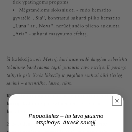
tiek ypatingoms progoms.
Mėgstančioms sloksniuoti - rudo hematito
gyvatėlė
,,Sia'',
kontrastui sukurti pilko hematito
,
,Luna'
' ar
,,Nova'',
nerūdijančio plieno auksuota
,,Aria'
' - sukursi masyvumo efektą.
Ši kolekcija
apie Moterį, kuri nusprendė daugiau nebesiekti
tobulumo bandydama tapti geriausia savo versija. Ji pavargo
taikytis prie išorės lūkesčių ir pagaliau renkasi būti tiesiog
savimi – autentiška, laisva, tikra.
Kiekvienas papuošalas buvo perdaromas tiek
kartų, kol tapo patogiausia savo versija
kasdienybėje.
Papuošalas – tai tavo jausmo
atspindys. Atrask savąjį.
2024 rudens kolekcija
įkvėpta nuolatinės gamtos