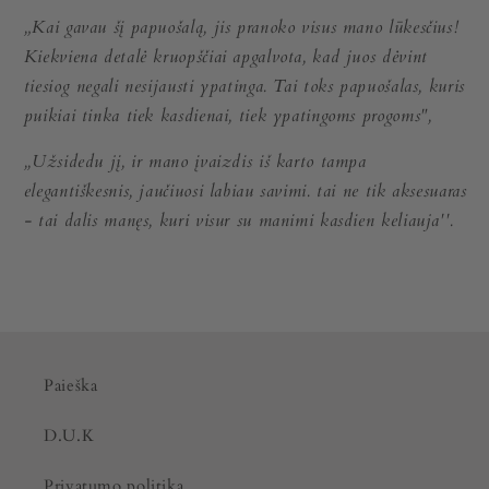
„Kai gavau šį papuošalą, jis pranoko visus mano lūkesčius!
Kiekviena detalė kruopščiai apgalvota, kad juos dėvint
tiesiog negali nesijausti ypatinga. Tai toks papuošalas, kuris
puikiai tinka tiek kasdienai, tiek ypatingoms progoms",
,,Užsidedu jį, ir mano įvaizdis iš karto tampa
elegantiškesnis, jaučiuosi labiau savimi. tai ne tik aksesuaras
- tai dalis manęs, kuri visur su manimi kasdien keliauja''.
Paieška
D.U.K
Privatumo politika