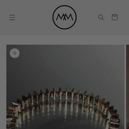
Eiti į
turinį
Krepšelis
Pereiti prie
informacijos
apie gaminį