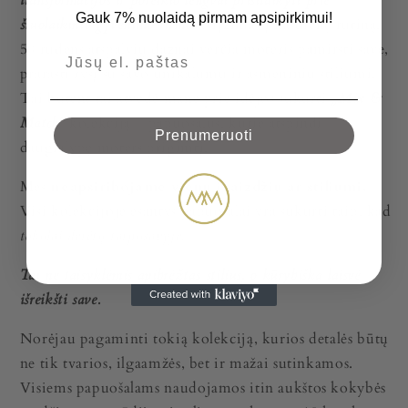
transformacijos ir poreikio lengvai prisitaikyti prie
Gauk 7% nuolaidą pirmam apsipirkimui!
šiuolaikinio gyvenimo ritmo.
Grįžimas į kasdienę rutiną,
50 rudens atspalvių dažnai verčia moteris pamiršti save,
prarasti ryšį su savo unikalumu ir asmeniniu stiliumi.
Tai būtent tai atvedė mane prie idėjos sukurti
„Mix &
Match“
kolekciją – papuošalus, kurie atspindi
Prenumeruoti
daugialypę moters prigimtį.
Mes
neapsiribojame vienu įvaizdžiu ar stiliumi.
Visi kolekcijoje esantys papuošalai yra sukurti taip, kad
tobulai derėtų tarpusavyje.
Tai ne taisyklėmis apibrėžtas stilius, o kūrybiška laisvė
išreikšti save.
Norėjau pagaminti tokią kolekciją, kurios detalės būtų
ne tik tvarios, ilgaamžės, bet ir mažai sutinkamos.
Visiems papuošalams naudojamos itin aukštos kokybės