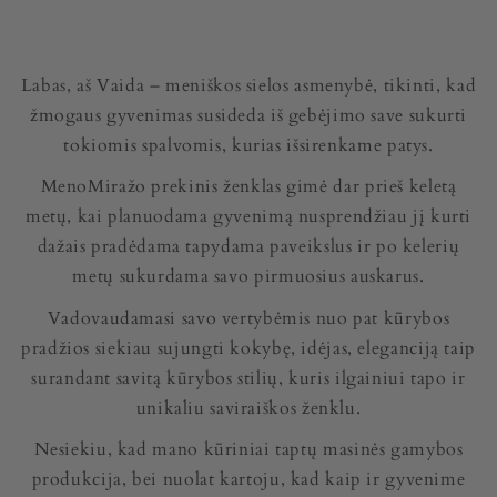
Labas, aš Vaida – meniškos sielos asmenybė, tikinti, kad
žmogaus gyvenimas susideda iš gebėjimo save sukurti
tokiomis spalvomis, kurias išsirenkame patys.
MenoMiražo prekinis ženklas gimė dar prieš keletą
metų, kai planuodama gyvenimą nusprendžiau jį kurti
dažais pradėdama tapydama paveikslus ir po kelerių
metų sukurdama savo pirmuosius auskarus.
Vadovaudamasi savo vertybėmis nuo pat kūrybos
pradžios siekiau sujungti kokybę, idėjas, eleganciją taip
surandant savitą kūrybos stilių, kuris ilgainiui tapo ir
unikaliu saviraiškos ženklu.
Nesiekiu, kad mano kūriniai taptų masinės gamybos
produkcija, bei nuolat kartoju, kad kaip ir gyvenime