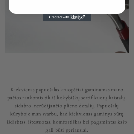
Kiekvienas papuošalas kruopščiai gaminamas mano
pačios rankomis tik iš kokybiškų sertifikuotų kristalų,
sidabro, nerūdijančio plieno detalių. Papuošalų
kūryboje man svarbu, kad kiekvienas gaminys būtų
išdirbtas, ištestuotas, komfortiškas bei pagamintas kaip
gali būti geriausiai.