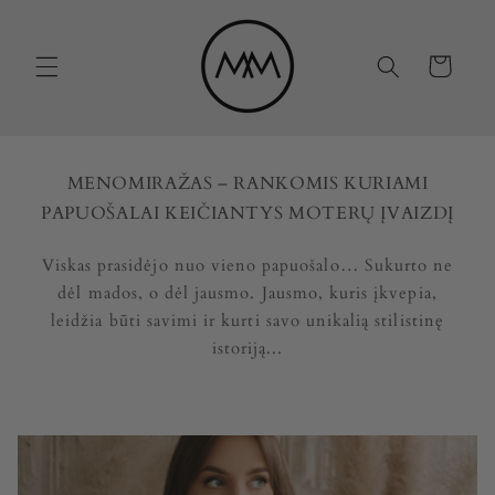
Eiti į
turinį
Krepšelis
MENOMIRAŽAS – RANKOMIS KURIAMI
PAPUOŠALAI KEIČIANTYS MOTERŲ ĮVAIZDĮ
Viskas prasidėjo nuo vieno papuošalo… Sukurto ne
dėl mados, o dėl jausmo. Jausmo, kuris įkvepia,
leidžia būti savimi ir kurti savo unikalią stilistinę
istoriją...