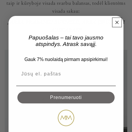
taip ir kūryboje visada svarbu balansas, todėl klientėms
visada sakau:
,,ARBA PRABANGI SUKNELĖ, ARBA ĮSPŪDINGI
AUSKARAI!''
Papuošalas – tai tavo jausmo
atspindys. Atrask savąjį.
Gauk 7% nuolaidą pirmam apsipirkimui!
Prenumeruoti