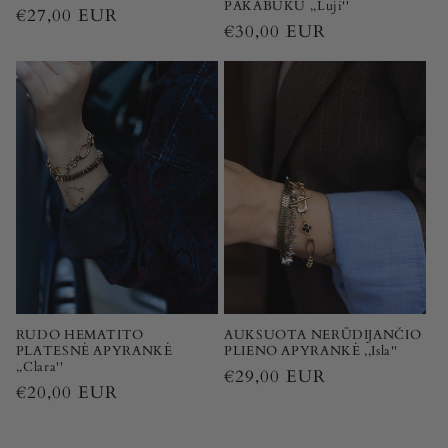
PAKABUKU ,,Luji''
Įprasta
€27,00 EUR
Įprasta
€30,00 EUR
kaina
kaina
RUDO HEMATITO
AUKSUOTA NERŪDIJANČIO
PLATESNĖ APYRANKĖ
PLIENO APYRANKĖ ,,Isla''
,,Clara''
Įprasta
€29,00 EUR
Įprasta
€20,00 EUR
kaina
kaina