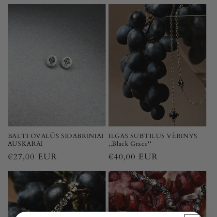
kaina
kaina
BALTI OVALŪS SIDABRINIAI
ILGAS SUBTILUS VĖRINYS
AUSKARAI
,,Black Grace''
Įprasta
€27,00 EUR
Įprasta
€40,00 EUR
kaina
kaina