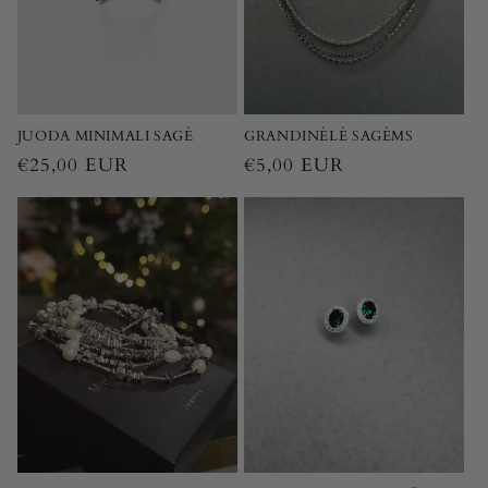
j
a
:
JUODA MINIMALI SAGĖ
GRANDINĖLĖ SAGĖMS
Įprasta
€25,00 EUR
Įprasta
€5,00 EUR
kaina
kaina