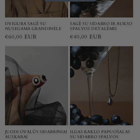
DVIGUBA SAGĖ SU
SAGĖ SU SIDABRO IR AUKSO
NUSEGAMA GRANDINĖLE
SPALVOS DETALĖMIS
Įprasta
€60,00 EUR
Įprasta
€40,00 EUR
kaina
kaina
JUODI OVALŪS SIDABRINIAI
ILGAS KAKLO PAPUOŠALAS
AUSKARAI
SU SIDABRO SPALVOS