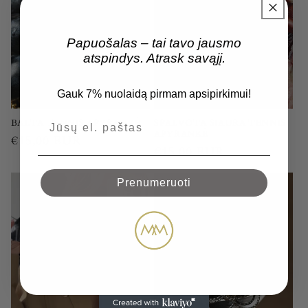
Papuošalas – tai tavo jausmo
atspindys. Atrask savąjį.
Gauk 7% nuolaidą pirmam apsipirkimui!
BALTA TENNIS APYRANKĖ
SPALVOTA SIAURA TENNIS
APYRANKĖ
Įprasta
€15,00 EUR
Įprasta
€15,00 EUR
kaina
kaina
Prenumeruoti