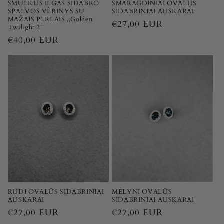
SMULKUS ILGAS SIDABRO
SMARAGDINIAI OVALŪS
SPALVOS VĖRINYS SU
SIDABRINIAI AUSKARAI
MAŽAIS PERLAIS ,,Golden
Įprasta
€27,00 EUR
Twilight 2''
kaina
Įprasta
€40,00 EUR
kaina
RUDI OVALŪS SIDABRINIAI
MĖLYNI OVALŪS
AUSKARAI
SIDABRINIAI AUSKARAI
Įprasta
€27,00 EUR
Įprasta
€27,00 EUR