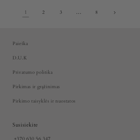
1
…
2
3
8
Paieška
D.U.K
Privatumo politika
Pirkimas ir grąžinimas
Pirkimo taisyklės ir nuostatos
Susisiekite
+370 630 56 347