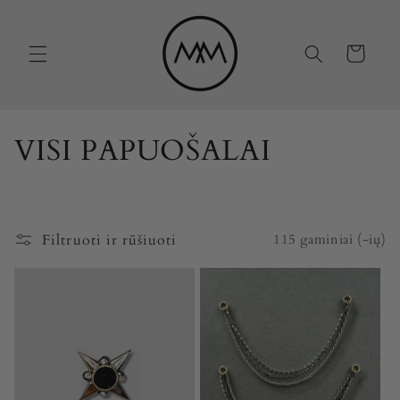
Eiti į
turinį
Krepšelis
K
VISI PAPUOŠALAI
o
l
Filtruoti ir rūšiuoti
115 gaminiai (-ių)
e
k
c
i