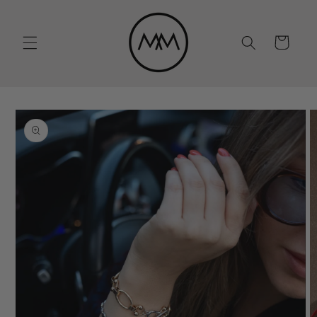
Eiti į
turinį
Krepšelis
Pereiti prie
informacijos
apie gaminį