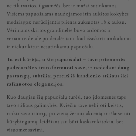
ne tik tvarios, ilgaamžės, bet ir mažai sutinkamos.
Visiems papuošalams naudojamos itin aukštos kokybės
medžiagos: nerūdijantis plienas auksuotas 18 k auksu.
Vėriniams skirtos grandinėlės buvo ardomos ir
veriamos detalė po detalės tam, kad išsiskirti unikalumu
ir niekur kitur nesutinkamu papuošalu.
Tu esi kūrėja, o šie papuošalai – tavo priemonės
padedančios transformuoti save, ir nededant daug
pastangų, subtiliai pereiti iš kasdienio stiliaus iki
rafinuotos elegancijos.
Kuo daugiau šių papuošalų turėsi, tuo įdomesnės taps
tavo stiliaus galimybės. Kviečiu tave nebijoti keistis,
rinkti savo istoriją po vieną žėrintį akcentą ir išlaisvinti
kūrybingumą, leidžiant sau būti kaskart kitokia, bet
visuomet savimi.