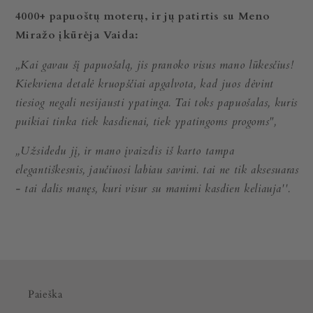
4000+ papuoštų moterų, ir jų patirtis su Meno
Miražo įkūrėja Vaida:
„Kai gavau šį papuošalą, jis pranoko visus mano lūkesčius!
Kiekviena detalė kruopščiai apgalvota, kad juos dėvint
tiesiog negali nesijausti ypatinga. Tai toks papuošalas, kuris
puikiai tinka tiek kasdienai, tiek ypatingoms progoms",
,,Užsidedu jį, ir mano įvaizdis iš karto tampa
elegantiškesnis, jaučiuosi labiau savimi. tai ne tik aksesuaras
- tai dalis manęs, kuri visur su manimi kasdien keliauja''.
Paieška