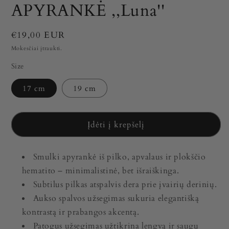
APYRANKĖ ,,Luna''
Įprasta
€19,00 EUR
kaina
Mokesčiai įtraukti.
Size
17 cm
19 cm
Įdėti į krepšelį
Smulki apyrankė iš pilko, apvalaus ir plokščio
hematito – minimalistinė, bet išraiškinga.
Subtilus pilkas atspalvis dera prie įvairių derinių.
Aukso spalvos užsegimas sukuria elegantišką
kontrastą ir prabangos akcentą.
Patogus užsegimas užtikrina lengvą ir saugų