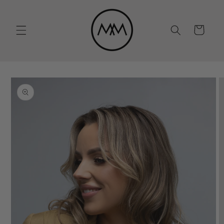
Eiti į
turinį
Krepšelis
Pereiti prie
informacijos
apie gaminį