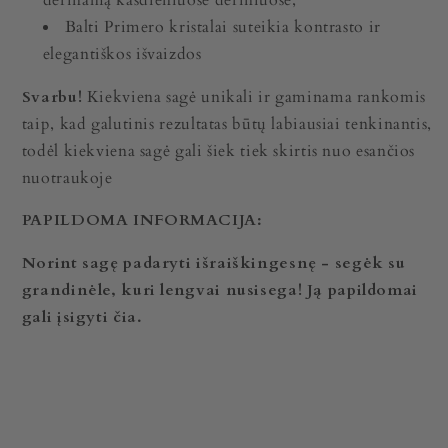
Balti Primero kristalai suteikia kontrasto ir
elegantiškos išvaizdos
Svarbu!
Kiekviena sagė unikali ir gaminama rankomis
taip, kad galutinis rezultatas būtų labiausiai tenkinantis,
todėl kiekviena sagė gali šiek tiek skirtis nuo esančios
nuotraukoje
PAPILDOMA INFORMACIJA:
Norint sagę padaryti išraiškingesnę - segėk su
grandinėle, kuri lengvai nusisega! Ją papildomai
gali įsigyti čia.