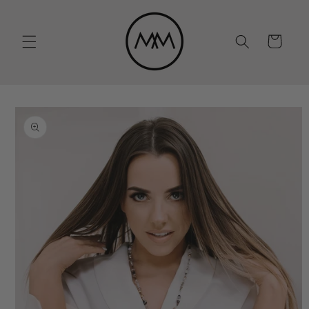
Eiti į
turinį
Krepšelis
Pereiti prie
informacijos
apie gaminį