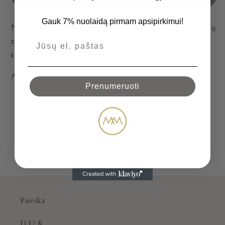
Gauk 7% nuolaidą pirmam apsipirkimui!
Nešiojant vėrinį rekomenduoju vengti margų drabužių
tam, kad neatrodytumėte
perkrautai
.
Vėrinys turi
išlikti Jūsų stiliaus detale ir akcentu
.
APRAŠYMAS:
Prenumeruoti
50 cm. ilgio vėrinys,
Dominuoja šviesios spalvos,
Pakabukas dekoruotas kristalais.
Paieška
D.U.K